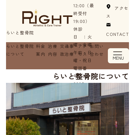
12:00（最
アクセ
終受付
ス
19:00）
休診
らいと整骨院
CONTACT
日 ：火
曜・金曜
らいと整骨院
料金
治療
交通事
アク
お問い
午前・日
について
案内
内容
故治療
セス
合わせ
MENU
曜・祝日
電話番
らいと整骨院について
号：
03-
6885-
2675