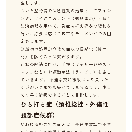
生します。
らいと整骨院では急性期の治療としてアイシ
ング、マイクロカレント（微弱電流）・超音
波治療器を用いて、炎症を抑え痛みの緩和を
行い、必要に応じて包帯やテーピングでの固
定をします。
※最初の処置が今後の症状の長期化（慢性
化）を防ぐことに繋がります。
症状の経過に伴い、手技（マッサージやスト
レッチなど）や運動療法（リハビリ）を施し
ていきます。 不運な交通事故により負った
ケガがいつまでも続いてしまわぬよう、少し
でも早く治癒できることを目指します。
むち打ち症（頸椎捻挫・外傷性
頚部症候群）
いわゆるむち打ち症とは、交通事故等で不意
に外部からの衝撃を受けた時に、ちょうど佃