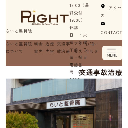
12:00（最
アクセ
終受付
ス
19:00）
休診
らいと整骨院
CONTACT
日 ：火
曜・金曜
らいと整骨院
料金
治療
交通事
アク
お問い
午前・日
について
案内
内容
故治療
セス
合わせ
MENU
曜・祝日
電話番
交通事故治療
号：
03-
6885-
2675