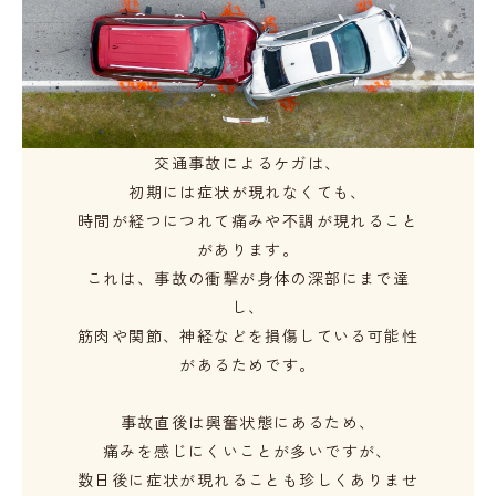
交通事故によるケガは、
初期には症状が現れなくても、
時間が経つにつれて痛みや
不調が現れること
があります。
これは、事故の衝撃が
身体の深部にまで達
し、
筋肉や関節、神経などを
損傷している可能性
が
あるためです。
事故直後は興奮状態にあるため、
痛みを感じにくい
ことが多いですが、
数日後に症状が現れることも
珍しくありませ