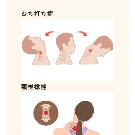
むち打ち症
頸椎捻挫