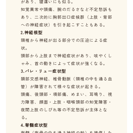
があり、寝違いにも似る。
知覚異常や頭痛、腕のだるさなど不定愁訴も
あり、二次的に胸郭出口症候群（上肢・背部
への神経症状）を引き起こすこともある。
2.神経根型
頸椎から神経が出る部分での圧迫による症
状。
頭部から上肢まで神経症状があり、咳やくし
ゃみ、首の動きによって症状が強くなる。
3.バレ・リュー症状型
頚部交感神経、椎骨動脈（頸椎の中を通る血
管）が障害されて様々な症状が起きる。
頭痛、後頭部・項部痛、めまい、耳鳴り、視
力障害、顔面・上肢・咽喉頭部の知覚障害・
夜間上肢のしびれ等の不定愁訴が主体とな
る。
4.脊髄症状型
脊髄（背骨の中を通る神経の幹）を損傷した