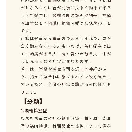
がしなるように首が前後に大きく動きすぎる
ことで発生し、頸椎周囲の筋肉や靱帯、神経
や血管などの組織に損傷を受けた状態のこと
です。
症状は軽症から重症まで人それぞれで、首が
全く動かなくなる人もいれば、首に痛みは出
ずに頭痛がある人・肩や背中が凝る人・手が
しびれる人など症状が異なります。
首には、脊髄や感覚を司る沢山の神経があ
り、脳から体全体に繋げるパイプ役を果たし
ているため、全身の症状に繋がる可能性もあ
ります。
【分類】
1.頸椎捻挫型
むち打ち症の軽症の約８０％。首・肩・背周
囲の筋肉損傷、椎間関節の捻挫によって痛み