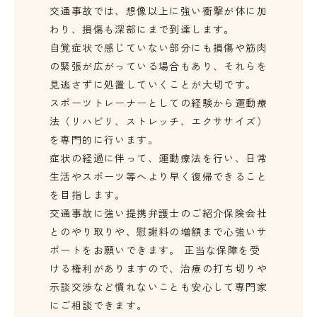
交通事故では、想像以上に強い衝撃が体に加
わり、損傷も深部にまで到達します。
自覚症状で感じていない部分にも損傷や筋肉
の緊張が広がっている場合もあり、それらを
見逃さずに処置していくことが大切です。
スポーツトレーナーとしての経験から運動療
法（リハビリ、ストレッチ、エクササイズ）
を専門的に行います。
症状の経過に伴って、運動療法を行い、日常
生活やスポーツ等へより早く復帰できること
を目指します。
交通事故に強い提携弁護士のご紹介
保険会社
とのやり取りや、慰謝料の増額まで心強いサ
ポートをお願いできます。 正当な保障を受
ける権利がありますので、治療の打ち切りや
示談交渉など慣れないことも安心して専門家
にご相談できます。